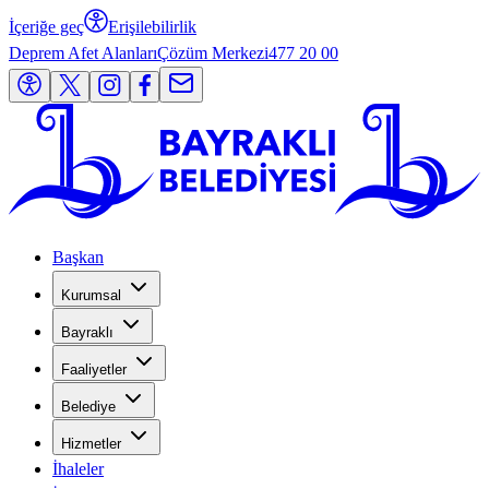
İçeriğe geç
Erişilebilirlik
Deprem Afet Alanları
Çözüm Merkezi
477 20 00
Başkan
Kurumsal
Bayraklı
Faaliyetler
Belediye
Hizmetler
İhaleler