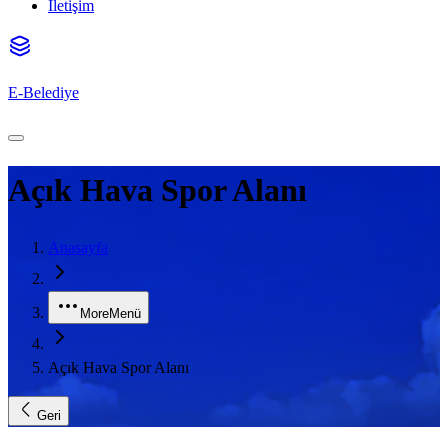
İletişim
E-Belediye
Açık Hava Spor Alanı
Anasayfa
More
Menü
Açık Hava Spor Alanı
Geri