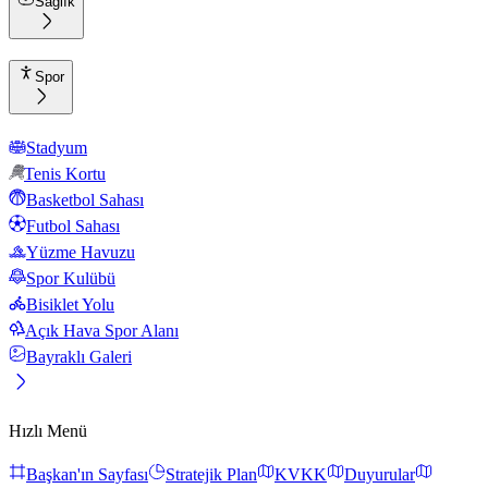
Sağlık
Spor
Stadyum
Tenis Kortu
Basketbol Sahası
Futbol Sahası
Yüzme Havuzu
Spor Kulübü
Bisiklet Yolu
Açık Hava Spor Alanı
Bayraklı Galeri
Hızlı Menü
Başkan'ın Sayfası
Stratejik Plan
KVKK
Duyurular