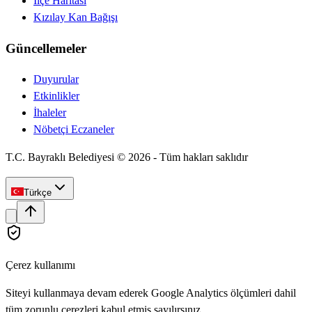
İlçe Haritası
Kızılay Kan Bağışı
Güncellemeler
Duyurular
Etkinlikler
İhaleler
Nöbetçi Eczaneler
T.C. Bayraklı Belediyesi ©
2026
-
Tüm hakları saklıdır
Türkçe
Çerez kullanımı
Siteyi kullanmaya devam ederek Google Analytics ölçümleri dahil
tüm zorunlu çerezleri kabul etmiş sayılırsınız.