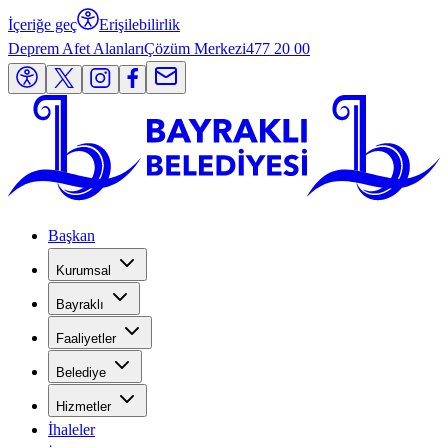
İçeriğe geç
Erişilebilirlik
Deprem Afet Alanları
Çözüm Merkezi
477 20 00
Başkan
Kurumsal
Bayraklı
Faaliyetler
Belediye
Hizmetler
İhaleler