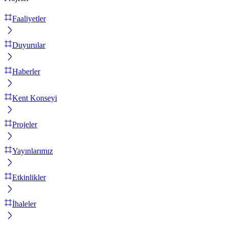
Faaliyetler
Duyurular
Haberler
Kent Konseyi
Projeler
Yayınlarımız
Etkinlikler
İhaleler