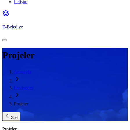
İletişim
E-Belediye
Projeler
Anasayfa
Faaliyetler
Projeler
Geri
Projeler